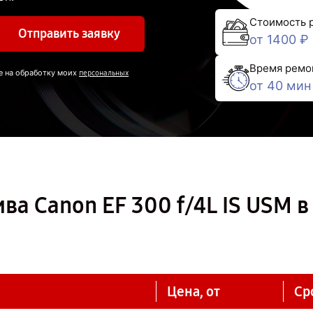
Стоимость 
Отправить заявку
от 1400 ₽
Время ремо
е на обработку моих
персональных
от 40 мин
ва Canon EF 300 f/4L IS USM в
Цена, от
Ср