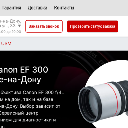
Гарантия
Доставка
Контакты
в-на-Дону,
 ул., 33
▼
Проверить статус заказа
Заказать звонок
:00 до 20:00
S USM
anon EF 300
ве-на-Дону
бъектива Canon EF 300 f/4L
 на дом, так и на базе
на-Дону. Выбор зависит от
 Сервисный центр
нием для диагностики и
on.