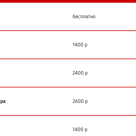
бесплатно
1400 р
2400 р
ора
2600 р
1400 р