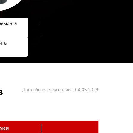
ремонта
нта
в
Дата обновления прайса:
04.08.2026
оки