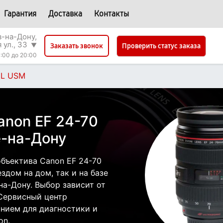
Гарантия
Доставка
Контакты
в-на-Дону,
 ул., 33
▼
Проверить статус заказа
Заказать звонок
:00 до 20:00
.8L USM
anon EF 24-70
е-на-Дону
бъектива Canon EF 24-70
здом на дом, так и на базе
на-Дону. Выбор зависит от
 Сервисный центр
нием для диагностики и
on.