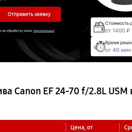
Отправить заявку
Стоимость 
от 1400 ₽
е на обработку моих
персональных
Время ремо
от 40 мин
ва Canon EF 24-70 f/2.8L USM 
Цена, от
Ср