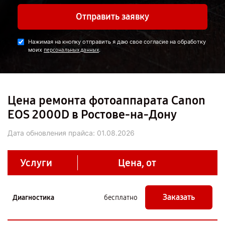
Отправить заявку
Нажимая на кнопку отправить я даю свое согласие на обработку
моих
.
персональных данных
Цена ремонта фотоаппарата Canon
EOS 2000D в Ростове-на-Дону
Дата обновления прайса:
01.08.2026
Услуги
Цена, от
Заказать
Диагностика
бесплатно